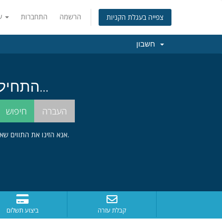
הרשמה
התחברות
עברית
צפייה בעגלת הקניות
חשבון
התחילו בחיפוש אחרי שם הדומיין המושלם עבורכם...
אנא הזינו את התווים שאתם רואים בתמונה מטה לתוך תיבת הטקסט הרלוונטית. צעד זה נדרש כדי למנוע פתיחת פניות שלא לצורך.
קבלת עזרה
ביצוע תשלום