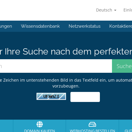
Deutsch
Ein
ungen
Wissensdatenbank
Netzwerkstatus
Kontaktier
er Ihre Suche nach dem perfekte
ie Zeichen im untenstehenden Bild in das Textfeld ein, um automa
vorzubeugen.
DOMAIN KAUFEN
WEBHOSTING BESTELLEN
GUT