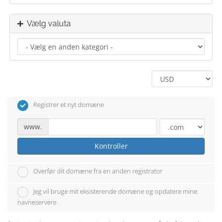
Vælg valuta
Registrer et nyt domæne
www.
Kontroller
Overfør dit domæne fra en anden registrator
Jeg vil bruge mit eksisterende domæne og opdatere mine
navneservere