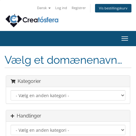
Dansk
Log ind
Registrer
Vis bestillingskurv
Skift
navig
Vælg et domænenavn…
Kategorier
Handlinger